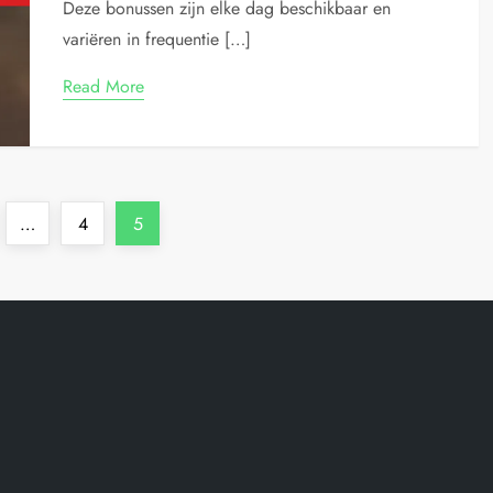
Deze bonussen zijn elke dag beschikbaar en
variëren in frequentie […]
Read More
e
Page
Page
…
4
5