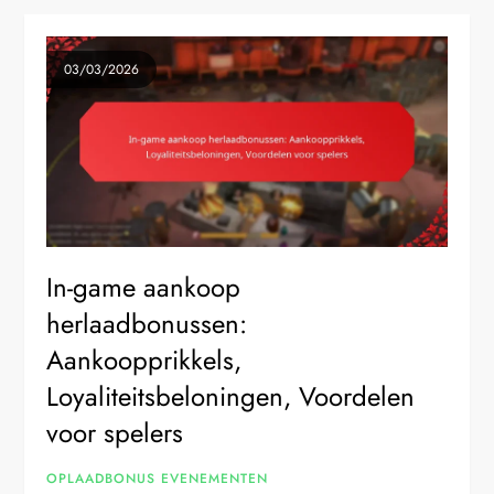
03/03/2026
In-game aankoop
herlaadbonussen:
Aankoopprikkels,
Loyaliteitsbeloningen, Voordelen
voor spelers
OPLAADBONUS EVENEMENTEN