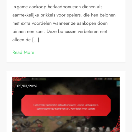
In-game aankoop herlaadbonussen dienen als
aantrekkelijke prikkels voor spelers, die hen belonen
met extra voordelen wanneer ze aankopen doen
binnen een spel. Deze bonussen verbeteren niet
alleen de […]
Read More
02/03/2026