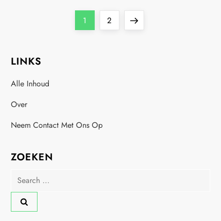
P
Page
Page
Next
1
2
o
page
LINKS
s
Alle Inhoud
t
Over
s
Neem Contact Met Ons Op
p
a
ZOEKEN
Search
g
for:
i