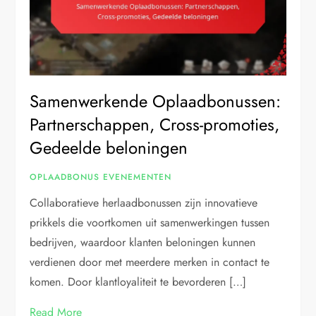
Samenwerkende Oplaadbonussen:
Partnerschappen, Cross-promoties,
Gedeelde beloningen
OPLAADBONUS EVENEMENTEN
Collaboratieve herlaadbonussen zijn innovatieve
prikkels die voortkomen uit samenwerkingen tussen
bedrijven, waardoor klanten beloningen kunnen
verdienen door met meerdere merken in contact te
komen. Door klantloyaliteit te bevorderen […]
Read More