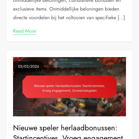
onmiddellijke beloningen, cumulatieve bonussen en
exclusieve items. Onmiddellijke beloningen bieden
directe voordelen bij het voltooien van specifieke […]
Read More
05/03/2026
Nieuwe speler herlaadbonussen:
Startincentives, Vroeg engagement,