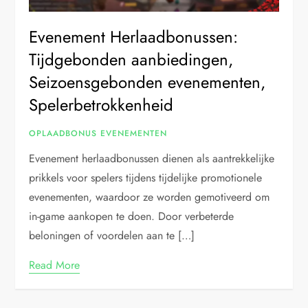
Evenement Herlaadbonussen:
Tijdgebonden aanbiedingen,
Seizoensgebonden evenementen,
Spelerbetrokkenheid
OPLAADBONUS EVENEMENTEN
Evenement herlaadbonussen dienen als aantrekkelijke
prikkels voor spelers tijdens tijdelijke promotionele
evenementen, waardoor ze worden gemotiveerd om
in-game aankopen te doen. Door verbeterde
beloningen of voordelen aan te […]
Read More