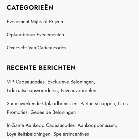
n
CATEGORIEËN
a
Evenement Mijlpaal Prijzen
t
Oplaadbonus Evenementen
i
Overzicht Van Cadeaucodes
o
RECENTE BERICHTEN
n
VIP Cadeaucodes: Exclusieve Beloningen,
Lidmaatschapsvoordelen, Niveauvoordelen
Samenwerkende Oplaadbonussen: Partnerschappen, Cross-
Promoties, Gedeelde Beloningen
In-Game Aankoop Cadeaucodes: Aankoopbonussen,
Loyaliteitsbeloningen, Spelersincentives