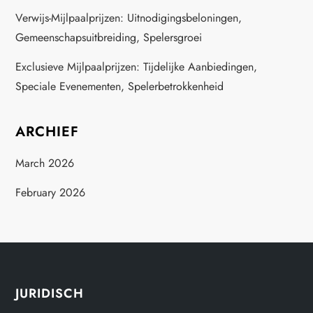
Verwijs-Mijlpaalprijzen: Uitnodigingsbeloningen,
Gemeenschapsuitbreiding, Spelersgroei
Exclusieve Mijlpaalprijzen: Tijdelijke Aanbiedingen,
Speciale Evenementen, Spelerbetrokkenheid
ARCHIEF
March 2026
February 2026
JURIDISCH