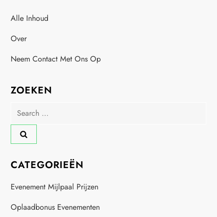
s
Alle Inhoud
t
Over
s
Neem Contact Met Ons Op
p
a
ZOEKEN
Search
g
for:
i
n
CATEGORIEËN
a
Evenement Mijlpaal Prijzen
t
Oplaadbonus Evenementen