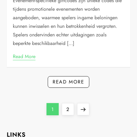
Evenement-specifieke giftcodes zijn unieke codes die
tijdens promotionele evenementen worden
aangeboden, waarmee spelers in-game beloningen
kunnen inwisselen en hun betrokkenheid vergroten.
Spelers ondervinden echter uitdagingen zoals
beperkte beschikbaarheid […]
Read More
READ MORE
P
Page
Page
Next
1
2
o
page
LINKS