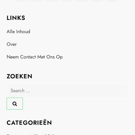
o
page
page
LINKS
s
Alle Inhoud
t
Over
s
Neem Contact Met Ons Op
p
a
ZOEKEN
Search
g
for:
i
n
CATEGORIEËN