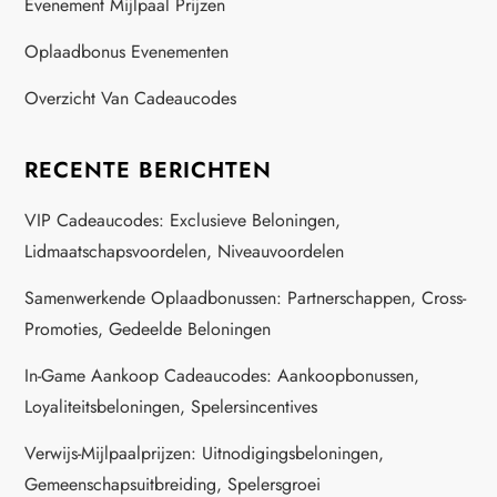
a
Evenement Mijlpaal Prijzen
t
Oplaadbonus Evenementen
i
Overzicht Van Cadeaucodes
o
RECENTE BERICHTEN
n
VIP Cadeaucodes: Exclusieve Beloningen,
Lidmaatschapsvoordelen, Niveauvoordelen
Samenwerkende Oplaadbonussen: Partnerschappen, Cross-
Promoties, Gedeelde Beloningen
In-Game Aankoop Cadeaucodes: Aankoopbonussen,
Loyaliteitsbeloningen, Spelersincentives
Verwijs-Mijlpaalprijzen: Uitnodigingsbeloningen,
Gemeenschapsuitbreiding, Spelersgroei