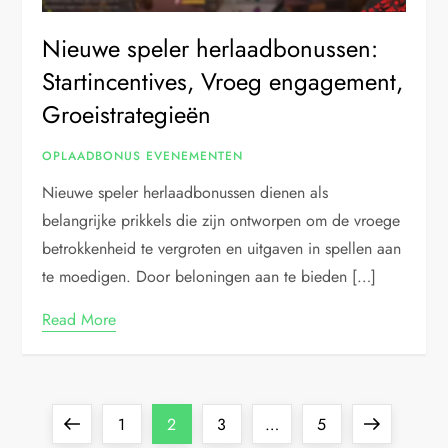
Nieuwe speler herlaadbonussen:
Startincentives, Vroeg engagement,
Groeistrategieën
OPLAADBONUS EVENEMENTEN
Nieuwe speler herlaadbonussen dienen als
belangrijke prikkels die zijn ontworpen om de vroege
betrokkenheid te vergroten en uitgaven in spellen aan
te moedigen. Door beloningen aan te bieden […]
Read More
P
Previous
Page
Page
Page
Page
Next
1
2
3
…
5